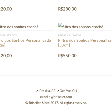
220,00
R$
280,00
ONALIZADOS
PERSONALIZADOS
tro dos Sonhos Personalizado
Filtro dos Sonhos Personaliz
cm]
[50cm]
420,00
R$
550,00
📍 Brasília, BR 📍Genève, CH
✉ hello@briselier.com
© Briselier. Since 2017. All rights reserved.