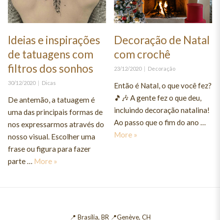
Ideias e inspirações
Decoração de Natal
de tatuagens com
com crochê
filtros dos sonhos
Posted
Categories
23/12/2020
Decoração
on
Posted
Categories
30/12/2020
Dicas
Então é Natal, o que você fez?
on
🎵🎶 A gente fez o que deu,
De antemão, a tatuagem é
incluindo decoração natalina!
uma das principais formas de
Ao passo que o fim do ano …
nos expressarmos através do
Decoração de Natal com c
More
»
nosso visual. Escolher uma
frase ou figura para fazer
Ideias e inspirações de tatuagens com filtros dos 
parte …
More
»
📍 Brasília, BR 📍Genève, CH