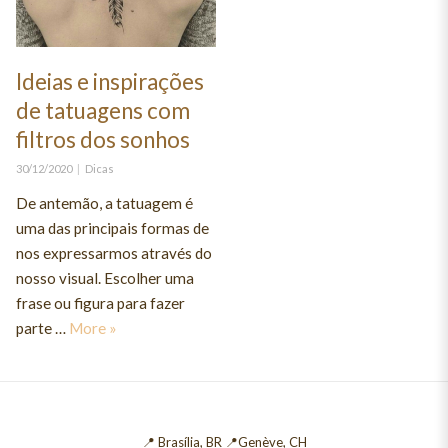
Ideias e inspirações
de tatuagens com
filtros dos sonhos
Posted
Categories
30/12/2020
Dicas
on
De antemão, a tatuagem é
uma das principais formas de
nos expressarmos através do
nosso visual. Escolher uma
frase ou figura para fazer
Ideias e inspirações de tatuagens com filtros dos 
parte …
More
»
📍 Brasília, BR 📍Genève, CH