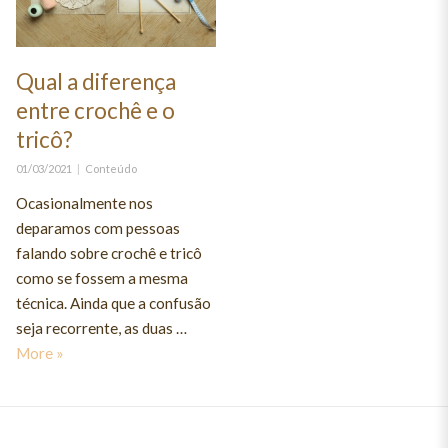
Qual a diferença
entre crochê e o
tricô?
Posted
Categories
01/03/2021
Conteúdo
on
Ocasionalmente nos
deparamos com pessoas
falando sobre crochê e tricô
como se fossem a mesma
técnica. Ainda que a confusão
seja recorrente, as duas …
Qual a diferença entre crochê e o tricô?
More
»