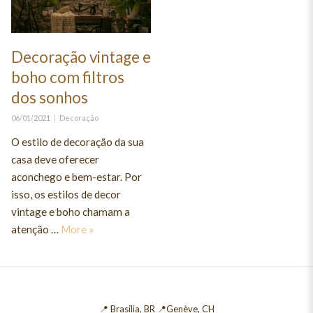
Decoração vintage e
boho com filtros
dos sonhos
Posted
Categories
06/01/2021
Decoração
on
O estilo de decoração da sua
casa deve oferecer
aconchego e bem-estar. Por
isso, os estilos de decor
vintage e boho chamam a
Decoração vintage e boho com filtros dos sonh
atenção …
More
»
📍 Brasília, BR 📍Genève, CH