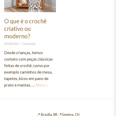
O que é o crochê
criativo ou
moderno?
Posted
Categories
05/03/2021
Conteúdo
on
Desde crianças, temos
contato com peças clássicas
feitas de crochê, como por
exemplo caminhos de mesa,
tapetes, bicos em pano de
O que é o crochê criativo ou moderno?
prato e mantas, …
More
»
📍 Brasília, BR 📍Genève, CH