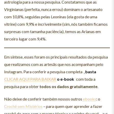
astrologia para a nossa pesquisa. Constatamos que as
Virginianas (perfeita, nunca errou) dominam o artesanato
com 10,8%, seguidas pelas Leoninas (ela gosta de uma
vitrine) com 9,9% e incrivelmente (sim, nós também ficamos
surpresas com tamanha paciência), temos as Arianas em
terceiro lugar com 9,4%.
Em síntese, esses foram os principais resultados da pesquisa
que realizamos com as artesãs que nos acompanham pelo
Instagram. Para conferir a pesquisa completa
,
basta
CLICAR AQUI PARA BAIXAR
o e-book
com toda a
pesquisa para obter
todos os dados gratuitamente
.
Não deixe de conferir também nossos outros
ebooks
: o
Crochê sem Mistérios
– para quem quer aprender a fazer
crochê do zero com a mesma técnica e carinho da vovó – e o