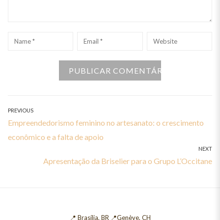
Name
*
Email
*
Website
Navegação
PREVIOUS
Previous
Empreendedorismo feminino no artesanato: o crescimento
de
post:
econômico e a falta de apoio
Post
NEXT
Next
Apresentação da Briselier para o Grupo L’Occitane
post:
📍 Brasília, BR 📍Genève, CH