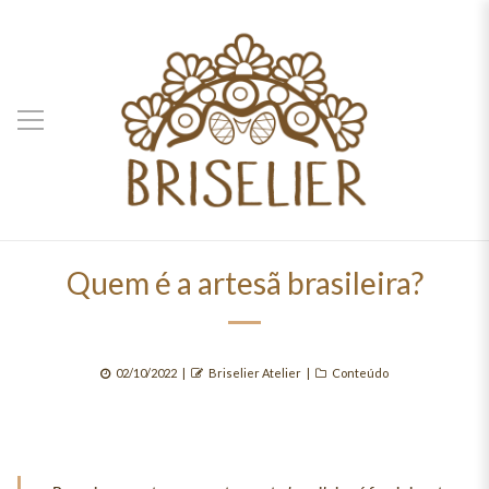
Quem é a artesã brasileira?
Posted
Author
Categories
02/10/2022
Briselier Atelier
Conteúdo
on